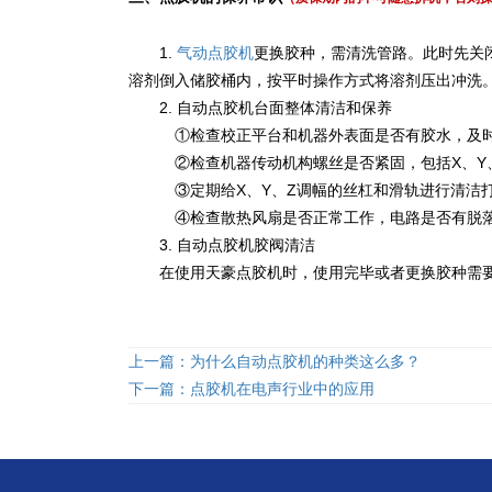
1.
气动点胶机
更换胶种，需清洗管路。此时先关
溶剂倒入储胶桶内，按平时操作方式将溶剂压出冲洗
2. 自动点胶机台面整体清洁和保养
①检查校正平台和机器外表面是否有胶水，及
②
检查机器传动机构螺丝是否紧固，包括X、Y
③
定期给X、Y、Z调幅的丝杠和滑轨进行清洁打
④
检查散热风扇是否正常工作，电路是否有脱落
3. 自动点胶机胶阀清洁
在使用天豪点胶机时，使用完毕或者更换胶种需要
上一篇：为什么自动点胶机的种类这么多？
下一篇：点胶机在电声行业中的应用