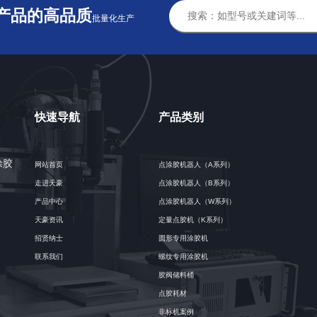
产品的高品质
批量化生产
快速导航
产品类别
涂胶
网站首页
点涂胶机器人（A系列）
走进天豪
点涂胶机器人（B系列）
产品中心
点涂胶机器人（W系列）
天豪资讯
定量点胶机（K系列）
招贤纳士
圆形专用涂胶机
联系我们
螺纹专用涂胶机
胶阀储料桶
点胶耗材
非标机案例