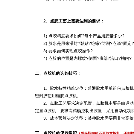
2、点胶工艺上需要达到的要求：
1) 点胶精度要求如何?每个产品用胶量多少?
2) 胶水是用来灌封?黏贴?绝缘?防潮?点滴?固定?
3) 要求如何实现点胶操作?
4) 点胶的位置是内螺纹?侧面?底部?沿口?槽内?
二、点胶机的选购技巧：
1、胶水特性精准定位：普通胶水用单组份点胶机
密封胶使用硅胶点胶机。
2、点胶工艺要求决定配置：点胶机主要是由运
定量点胶机；要求高精确控制出胶量，采用自动化功
3、成本预算决定选型：某种胶水需要用非常高
三、点胶机的保养常识
（质保期内的不可随意拆机，否则操