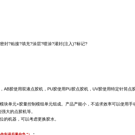
密封?粘接?填充?涂层?喷涂?灌封(注入)?标记?
，AB胶使用双液点胶机，PU胶使用PU胶点胶机，UV胶使用特定针筒点
动模块单元+胶量控制模组单元组成。产品产能小，不追求效率可以使用手
能强大的点胶机等。
价位的机器，可以考虑更换胶水。
：
作失误后果自负 *）