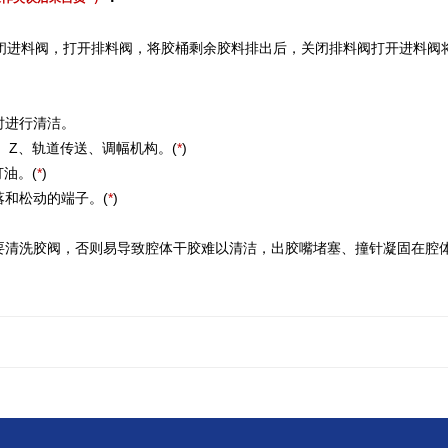
闭进料阀，打开排料阀，将胶桶剩余胶料排出后，关闭排料阀打开进料阀
。
时进行清洁。
、Z、轨道传送、调幅机构。(
*
)
油。(
*
)
和松动的端子。(
*
)
清洗胶阀，否则易导致腔体干胶难以清洁，出胶嘴堵塞、撞针凝固在腔